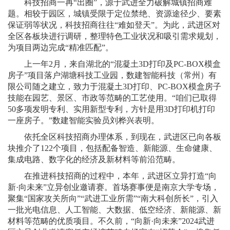
科技招商一再“出圈”，源于武进全力破解城镇招商难
题。相较于园区，城镇受限于定位禁绝、资源途径少、要素
保证弱等状况，科技招商往往“难如登天”。为此，武进区对
全区各板块进行调研，整理特色工业状况和吸引需求规划，
为项目两边完成“精准匹配”。
上一年2月，来自湖北的“混凝土3D打印及PC-BOX模盒
房子”项目落户湖塘科技工业园，数建智能科技（常州）有
限公司随之建立，致力于混凝土3D打印、PC-BOX模盒房子
技能在园艺、景区、市政等范畴的工艺使用。“咱们已取得
50多项发明专利、实用新型专利，方针是用3D打印机打印
一座房子。”数建智能实验员刘桦兴表明。
依托全区科技招商办理体系，到现在，武进区已向各板
块推介了122个项目，包括配备智造、新能源、生命健康、
集成电路、数字化的经济及新材料等前沿范畴。
在推进科技招商的过程中，本年，武进区立异打造“向
新·向未来”立异创业邀请赛。首场赛事便是南京大学专场，
聚集“国家攻关所向”“武进工业所需”“南大科创所长”，引入
一批光电信息、人工智能、大数据、低空经济、新能源、新
材料等范畴的优质项目。不久前，“向新·向未来”2024武进