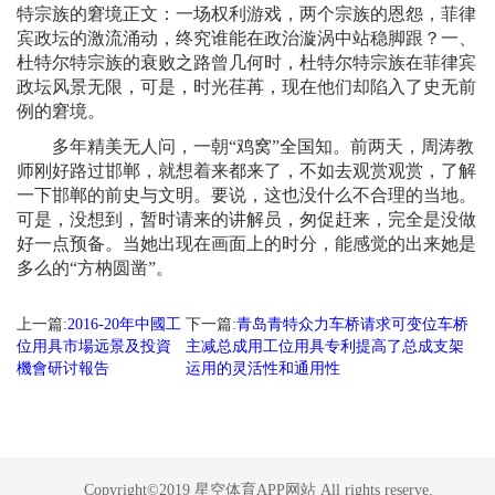
特宗族的窘境正文：一场权利游戏，两个宗族的恩怨，菲律
宾政坛的激流涌动，终究谁能在政治漩涡中站稳脚跟？一、
杜特尔特宗族的衰败之路曾几何时，杜特尔特宗族在菲律宾
政坛风景无限，可是，时光荏苒，现在他们却陷入了史无前
例的窘境。
多年精美无人问，一朝“鸡窝”全国知。前两天，周涛教
师刚好路过邯郸，就想着来都来了，不如去观赏观赏，了解
一下邯郸的前史与文明。要说，这也没什么不合理的当地。
可是，没想到，暂时请来的讲解员，匆促赶来，完全是没做
好一点预备。当她出现在画面上的时分，能感觉的出来她是
多么的“方枘圆凿”。
上一篇:
2016-20年中國工
下一篇:
青岛青特众力车桥请求可变位车桥
位用具市場远景及投資
主减总成用工位用具专利提高了总成支架
機會研讨報告
运用的灵活性和通用性
Copyright©2019 星空体育APP网站 All rights reserve.