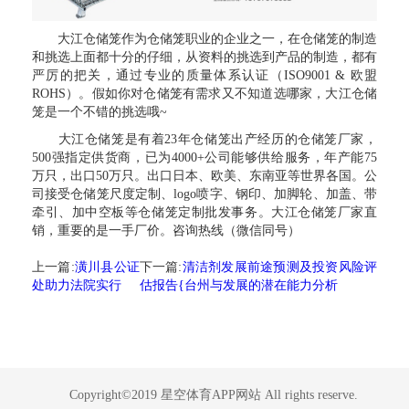
大江仓储笼作为仓储笼职业的企业之一，在仓储笼的制造
和挑选上面都十分的仔细，从资料的挑选到产品的制造，都有
严厉的把关，通过专业的质量体系认证（ISO9001 & 欧盟
ROHS）。假如你对仓储笼有需求又不知道选哪家，大江仓储
笼是一个不错的挑选哦~
大江仓储笼是有着23年仓储笼出产经历的仓储笼厂家，
500强指定供货商，已为4000+公司能够供给服务，年产能75
万只，出口50万只。出口日本、欧美、东南亚等世界各国。公
司接受仓储笼尺度定制、logo喷字、钢印、加脚轮、加盖、带
牵引、加中空板等仓储笼定制批发事务。大江仓储笼厂家直
销，重要的是一手厂价。咨询热线（微信同号）
上一篇:
潢川县公证
下一篇:
清洁剂发展前途预测及投资风险评
处助力法院实行
估报告{台州与发展的潜在能力分析
Copyright©2019 星空体育APP网站 All rights reserve.