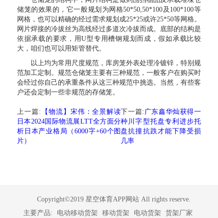
储笼的效果的，它一般规划为网格50*50,50*100及100*100等
网格，也可以精确的经过需求规划成25*25或许25*50等网格。
网片焊接的冷拔丝为高线经过多道次冷拔而成。底部的结构是
依据承载的要求，用U型专用槽钢规划而成，假如承载比较
大，咱们也可以用矩管替代。
以上均为常用尺度规范，库房笼外表处理冷镀锌，特别规
范加工定制。规范仓储笼主要有三种规范，一般客户在购买时
会经过你自己的承重条件从这三种规范中挑选。当然，有些客
户还会定制一些非规范的存储笼。
上一篇:
【物流】宋伟：全景解读
下一篇:
广东鑫华灿获得一
日本2024国际物流展LTT全方面分
种川字型托盘专利进步托
析日本产业格局（6000字+60个图
盘抗撞抗跌才能下降受损
片）
几率
Copyright©2019 星空体育APP网站 All rights reserve.
主要产品:
电动移动货架
移动货架
电动货架
货架厂家