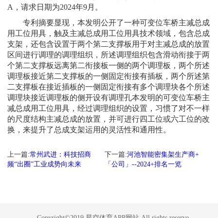
A，请求日期为2024年9月。
专利摘要显现，本发明公开了一种可变位车桥主减总成
用工位用具，触及主减总成用工位用具技术领域，包含总成
支架，还包含设置于两个第二支撑板用于对主减总成的放置
区间进行调理的调理组织，所述调理组织包含滑动衔接于两
个第二支撑板远离第二衔接板一侧的两个调理板，两个所述
调理板接近第二支撑板的一侧固定衔接有插板，两个所述第
二支撑板在接近插板的一侧固定衔接有多个调理块各个所述
调理块接近调理板的侧开设有调理孔本发明的可变位车桥主
减总成用工位用具，经过调理组织的设置，习惯了对不一样
的尺度结构主减总成的放置，并可进行四工位或六工位的改
换，来提升了总成支架运用的灵活性和通用性。
上一篇:
常州武进：科技招商
下一篇:
河池智能密集架生产商+
频“出圈”工业成势向未来
「公司」--2024+排名一览
Copyright©2019 星空体育APP网站 All rights reserve.