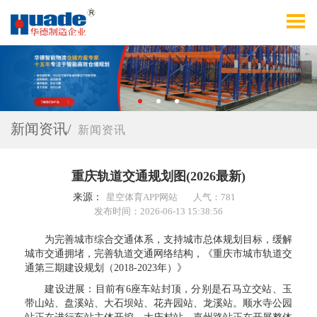
新闻资讯/
新闻资讯
重庆轨道交通规划图(2026最新)
来源：
星空体育APP网站
人气：781
发布时间：2026-06-13 15:38:56
为完善城市综合交通体系，支持城市总体规划目标，缓解
城市交通拥堵，完善轨道交通网络结构，《重庆市城市轨道交
通第三期建设规划（2018-2023年）》
建设进展：目前有6座车站封顶，分别是石马立交站、玉
带山站、盘溪站、大石坝站、花卉园站、龙溪站。顺水寺公园