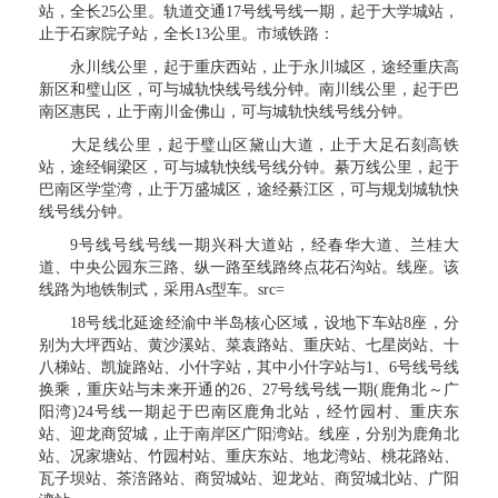
站，全长25公里。轨道交通17号线号线一期，起于大学城站，
止于石家院子站，全长13公里。市域铁路：
永川线公里，起于重庆西站，止于永川城区，途经重庆高
新区和璧山区，可与城轨快线号线分钟。南川线公里，起于巴
南区惠民，止于南川金佛山，可与城轨快线号线分钟。
大足线公里，起于璧山区黛山大道，止于大足石刻高铁
站，途经铜梁区，可与城轨快线号线分钟。綦万线公里，起于
巴南区学堂湾，止于万盛城区，途经綦江区，可与规划城轨快
线号线分钟。
9号线号线号线一期兴科大道站，经春华大道、兰桂大
道、中央公园东三路、纵一路至线路终点花石沟站。线座。该
线路为地铁制式，采用As型车。src=
18号线北延途经渝中半岛核心区域，设地下车站8座，分
别为大坪西站、黄沙溪站、菜袁路站、重庆站、七星岗站、十
八梯站、凯旋路站、小什字站，其中小什字站与1、6号线号线
换乘，重庆站与未来开通的26、27号线号线一期(鹿角北～广
阳湾)24号线一期起于巴南区鹿角北站，经竹园村、重庆东
站、迎龙商贸城，止于南岸区广阳湾站。线座，分别为鹿角北
站、况家塘站、竹园村站、重庆东站、地龙湾站、桃花路站、
瓦子坝站、茶涪路站、商贸城站、迎龙站、商贸城北站、广阳