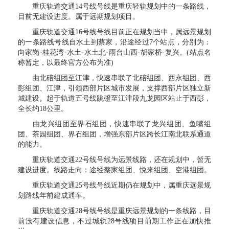
重庆轨道交通14号线号线是重庆轻轨规划中的一条路线，
目前无建设进度。属于远期规划项目。
重庆轨道交通16号线号线目前正在规划当中，属远景规划
的一条路线号线自水土到蔡家，沿途经过7个站点，分别为：
向家岗-桂花湾-水土-水土北-雨台山西-胡家桥-复兴。(站点名
称暂定，以最终官方公布为准)
由北碚组团至江津，快速串联了北碚组团、西永组团、西
彭组团、江津，引领西部片区城市发展，支撑西部片区独立新
城建设。起于轨道五号线跳磴至江津段九龙园区站止于西彭，
全长约18公里。
由龙兴组团至界石组团，快速串联了龙兴组团、鱼嘴组
团、茶园组团、界石组团，增强东部片区跨长江南北联系通道
的能力。
重庆轨道交通22号线号线为远景线路，还在规划中，暂无
建设进度。线路走向：途经蔡家组团、悦来组团、空港组团。
重庆轨道交通25号线号线近期仍在规划中，属重庆远景规
划路线年前建成通车。
重庆轨道交通28号线号线是重庆远景规划的一条线路，目
前没有建设信息，不过城轨28号线项目前期工作正在加快推