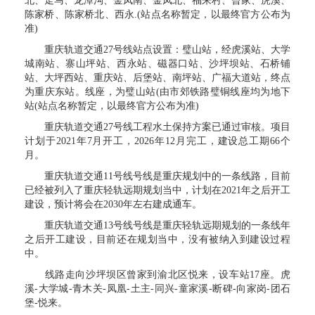
北、走马、龙潭沟、金凤南、金凤北、福来村、曾家、虎溪、
陈家桥、陈家桥北、西永.(站点名称暂定，以最终官方公布为
准)
重庆轨道交通27号线站点设置：璧山站，经虎溪站、大学
城南站、寨山坪站、西永站、磁器口站、沙坪坝站、石桥铺
站、大坪西站、重庆站、后堡站、南坪站、广福大道站，终点
为重庆东站。线座，为璧山站(由市郊铁路璧铜线座均为地下
站(站点名称暂定，以最终官方公布为准)
重庆轨道交通27号线工程水土保持方案已通过审核。项目
计划于2021年7月开工，2026年12月完工，建设总工期66个
月。
重庆轨道交通11号线号线是重庆规划中的一条线路，目前
已经被列入了重庆轻轨远期规划当中，计划在2021年之后开工
建设，预计将会在2030年左右建成通车。
重庆轨道交通13号线号线是重庆轻轨远期规划的一条线年
之后开工建设，目前还在规划当中，没有被纳入到建设过程
中。
线路走向沙坪坝区曾家到渝北区悦来，设车站17座。虎
溪-大学城-青木关-凤凰-土主-同兴-童家溪-断碑-向家岗-团石
堡-悦来。