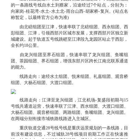
的一条路线号线自水土到蔡家，沿途经过7个站点，分别为：
向家岗-桂花湾-水土-水土北-雨台山西-胡家桥-复兴。(站点名
称暂定，以最终官方公布为准)
由北碚组团至江津，快速串联了北碚组团、西永组团、西
彭组团、江津，引领西部片区城市发展，支撑西部片区独立新
城建设。起于轨道五号线跳磴至江津段九龙园区站止于西彭，
全长约18公里。
由龙兴组团至界石组团，快速串联了龙兴组团、鱼嘴组
团、茶园组团、界石组团，增强东部片区跨长江南北联系通道
的能力。
线路走向：途经水土组团、悦来组团、礼嘉组团、观音桥
组团、大杨石组团、大渡口组团。
线路走向：江津至龙兴组团，江北机场-复盛段初期与15
号线共通道运营，快速串联了江津、西水组团、大渡口组团、
大杨石组团、观音桥组团、两路组团、鱼嘴组团、龙兴组团。
在两端分别衔接市域铁路线路进入主城区。
重庆轨道交通28号线号线是重庆远景规划的一条线路，目
前没有建设信息，不过城轨28号线项目前期工作正在快速推