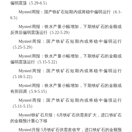
偏弱震荡（5.29-6.5）
Mysteel周报：国产铁矿石短期内或将稳中偏弱运行（6.1-
6.5）
Mysteel周报：铁水产量小幅增加，下期铁矿石的金额或
反弹后偏弱震荡运行（5.22-5.29）
Mysteel周报：国产铁矿石短期内或将稳中偏弱运行
（5.25-5.29）
Mysteel周报：铁水产量小幅增加，下期铁矿石的金额或
偏弱震荡运行（5.15-5.22）
Mysteel周报：国产铁矿石短期内或将稳中偏弱运行
（5.18-5.22）
Mysteel周报：铁水产量小幅增加，下期铁矿石的金额或
有所回调（5.9-5.15）
Mysteel周报：国产铁矿石短期内或将稳中偏强运行
（5.11-5.15）
Mysteel铁矿石月报：6月铁矿石供需差扩大，进口铁矿石
的金额预计重心下移
Mysteel月报:5月铁矿石供需差收窄，进口铁矿石的金额预